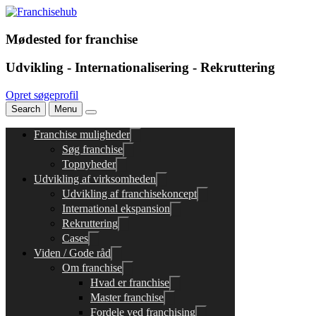
Mødested for franchise
Udvikling - Internationalisering - Rekruttering
Opret søgeprofil
Search
Menu
Franchise muligheder
Søg franchise
Topnyheder
Udvikling af virksomheden
Udvikling af franchisekoncept
International ekspansion
Rekruttering
Cases
Viden / Gode råd
Om franchise
Hvad er franchise
Master franchise
Fordele ved franchising