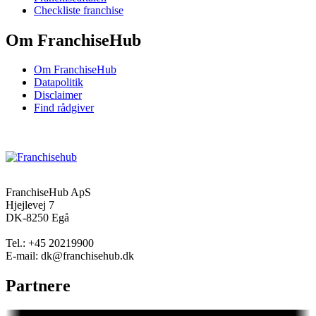
Checkliste franchise
Om FranchiseHub
Om FranchiseHub
Datapolitik
Disclaimer
Find rådgiver
FranchiseHub ApS
Hjejlevej 7
DK-8250 Egå
Tel.: +45 20219900
E-mail: dk@franchisehub.dk
Partnere