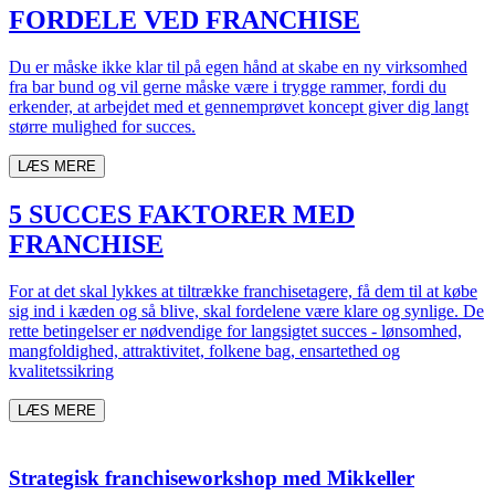
FORDELE VED FRANCHISE
Du er måske ikke klar til på egen hånd at skabe en ny virksomhed
fra bar bund og vil gerne måske være i trygge rammer, fordi du
erkender, at arbejdet med et gennemprøvet koncept giver dig langt
større mulighed for succes.
LÆS MERE
5 SUCCES FAKTORER MED
FRANCHISE
For at det skal lykkes at tiltrække franchisetagere, få dem til at købe
sig ind i kæden og så blive, skal fordelene være klare og synlige. De
rette betingelser er nødvendige for langsigtet succes - lønsomhed,
mangfoldighed, attraktivitet, folkene bag, ensartethed og
kvalitetssikring
LÆS MERE
Strategisk franchiseworkshop med Mikkeller