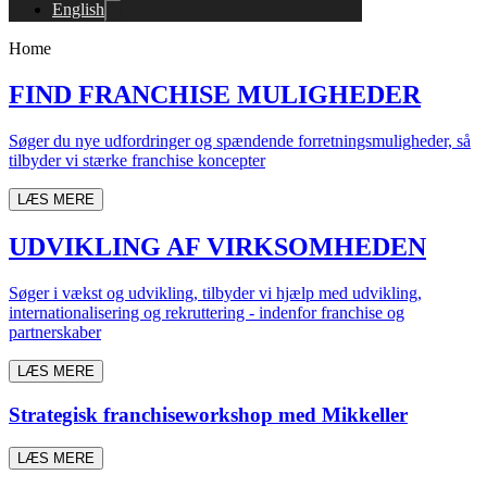
English
Home
FIND FRANCHISE MULIGHEDER
Søger du nye udfordringer og spændende forretningsmuligheder, så
tilbyder vi stærke franchise koncepter
LÆS MERE
UDVIKLING AF VIRKSOMHEDEN
Søger i vækst og udvikling, tilbyder vi hjælp med udvikling,
internationalisering og rekruttering - indenfor franchise og
partnerskaber
LÆS MERE
Strategisk franchiseworkshop med Mikkeller
LÆS MERE