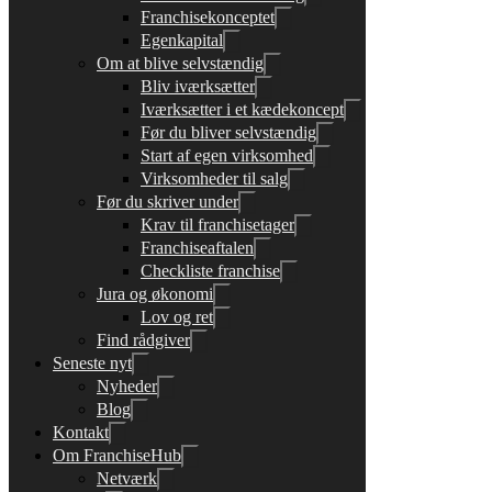
Franchisekonceptet
Egenkapital
Om at blive selvstændig
Bliv iværksætter
Iværksætter i et kædekoncept
Før du bliver selvstændig
Start af egen virksomhed
Virksomheder til salg
Før du skriver under
Krav til franchisetager
Franchiseaftalen
Checkliste franchise
Jura og økonomi
Lov og ret
Find rådgiver
Seneste nyt
Nyheder
Blog
Kontakt
Om FranchiseHub
Netværk