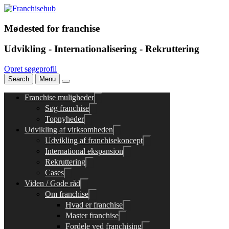
Mødested for franchise
Udvikling - Internationalisering - Rekruttering
Opret søgeprofil
Search
Menu
Franchise muligheder
Søg franchise
Topnyheder
Udvikling af virksomheden
Udvikling af franchisekoncept
International ekspansion
Rekruttering
Cases
Viden / Gode råd
Om franchise
Hvad er franchise
Master franchise
Fordele ved franchising