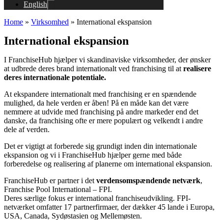
English
Home
»
Virksomhed
»
International ekspansion
International ekspansion
I FranchiseHub hjælper vi skandinaviske virksomheder, der ønsker
at udbrede deres brand internationalt ved franchising til at
realisere
deres internationale potentiale.
At ekspandere internationalt med franchising er en spændende
mulighed, da hele verden er åben! På en måde kan det være
nemmere at udvide med franchising på andre markeder end det
danske, da franchising ofte er mere populært og velkendt i andre
dele af verden.
Det er vigtigt at forberede sig grundigt inden din internationale
ekspansion og vi i FranchiseHub hjælper gerne med både
forberedelse og realisering af planerne om international ekspansion.
FranchiseHub er partner i det
verdensomspændende netværk
,
Franchise Pool International – FPI.
Deres særlige fokus er international franchiseudvikling. FPI-
netværket omfatter 17 partnerfirmaer, der dækker 45 lande i Europa,
USA, Canada, Sydøstasien og Mellemøsten.