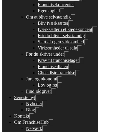
Franchisekonceptet
Egenkapital
Om at blive selvstændig
Bliv iværksætter
Iværksætter i et kædekoncept
Før du bliver selvstændig
Start af egen virksomhed
Virksomheder til salg
Før du skriver under
Krav til franchisetager
Franchiseaftalen
Checkliste franchise
Jura og økonomi
Lov og ret
Find rådgiver
Seneste nyt
Nyheder
Blog
Kontakt
Om FranchiseHub
Netværk