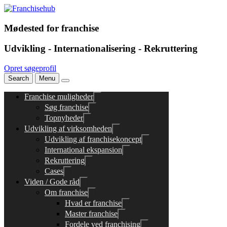
Mødested for franchise
Udvikling - Internationalisering - Rekruttering
Opret søgeprofil
Search
Menu
Franchise muligheder
Søg franchise
Topnyheder
Udvikling af virksomheden
Udvikling af franchisekoncept
International ekspansion
Rekruttering
Cases
Viden / Gode råd
Om franchise
Hvad er franchise
Master franchise
Fordele ved franchising