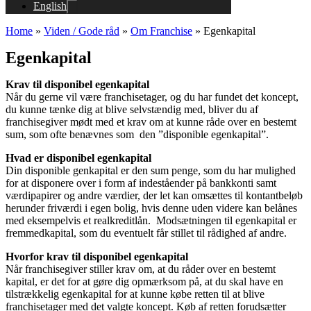
English
Home
»
Viden / Gode råd
»
Om Franchise
»
Egenkapital
Egenkapital
Krav til disponibel egenkapital
Når du gerne vil være franchisetager, og du har fundet det koncept,
du kunne tænke dig at blive selvstændig med, bliver du af
franchisegiver mødt med et krav om at kunne råde over en bestemt
sum, som ofte benævnes som den ”disponible egenkapital”.
Hvad er disponibel egenkapital
Din disponible genkapital er den sum penge, som du har mulighed
for at disponere over i form af indeståender på bankkonti samt
værdipapirer og andre værdier, der let kan omsættes til kontantbeløb
herunder friværdi i egen bolig, hvis denne uden videre kan belånes
med eksempelvis et realkreditlån. Modsætningen til egenkapital er
fremmedkapital, som du eventuelt får stillet til rådighed af andre.
Hvorfor krav til disponibel egenkapital
Når franchisegiver stiller krav om, at du råder over en bestemt
kapital, er det for at gøre dig opmærksom på, at du skal have en
tilstrækkelig egenkapital for at kunne købe retten til at blive
franchisetager med det valgte koncept. Køb af retten forudsætter