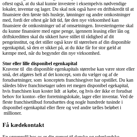
oftest også, at du skal kunne investere i eksempelvis nødvendige
lokaler, inventar og lager. Du skal nok også have en driftskredit til at
finansiere den første tids husleje, lønninger og andre omkostninger
med, fordi der oftest går lidt tid, før den nye virksomhed kan
finansiere de omkostninger ud af omsætningen. Investeringerne skal
du kunne finansiere med egne penge, igennem leasing eller lån og
driftskreditten skal du sikkert have stillet til rådighed af dit
pengeinstitut, og det stiller også krav til størrelsen af din disponible
egenkapital, så den er sikker på, at du ikke får for stor gæld at
kæmpe med, når du begynder din nye virksomhed.
Stor eller lille disponibel egenkapital
Kravene til din disponible egenkapitals størrelse kan være store eller
små, det afgøres helt af det koncept, som du vælger og af de
forudsætninger, som konceptets franchisegiver har opstillet. Du kan
således blive franchisetager uden ret megen disponibel egekapital,
hvis franchisen kun koster lidt at købe, og hvis der ikke er forudsat
behov for kontor- eller forretningslokale, lager eller inventar. Ved de
fleste franchisetilbud forudsættes dog nogle hundrede tusinde i
disponibel egenkapital eller flere og ved andre tælles beløbet i
millioner.
Få kædekontakt
En søgeprofil hos os er din genvej til danske og udenlandske