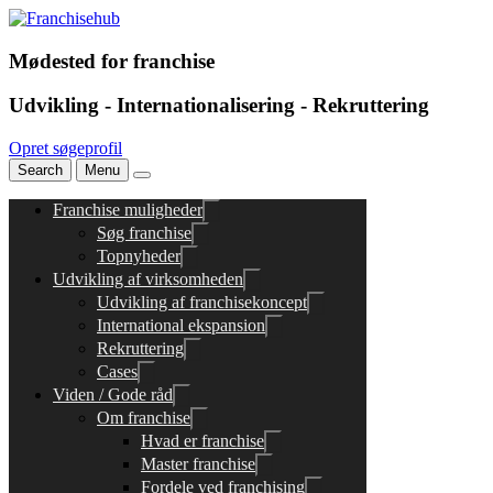
Mødested for franchise
Udvikling - Internationalisering - Rekruttering
Opret søgeprofil
Search
Menu
Franchise muligheder
Søg franchise
Topnyheder
Udvikling af virksomheden
Udvikling af franchisekoncept
International ekspansion
Rekruttering
Cases
Viden / Gode råd
Om franchise
Hvad er franchise
Master franchise
Fordele ved franchising