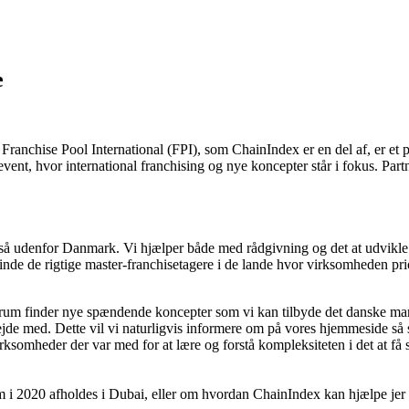
e
anchise Pool International (FPI), som ChainIndex er en del af, er et p
t, hvor international franchising og nye koncepter står i fokus. Partne
så udenfor Danmark. Vi hjælper både med rådgivning og det at udvikle f
nde de rigtige master-franchisetagere i de lande hvor virksomheden pri
Forum finder nye spændende koncepter som vi kan tilbyde det danske mar
de med. Dette vil vi naturligvis informere om på vores hjemmeside så s
rksomheder der var med for at lære og forstå kompleksiteten i det at 
m i 2020 afholdes i Dubai, eller om hvordan ChainIndex kan hjælpe jer