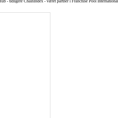
ub - tidligere ChainIndex - været partner i Franchise Pool Internationa