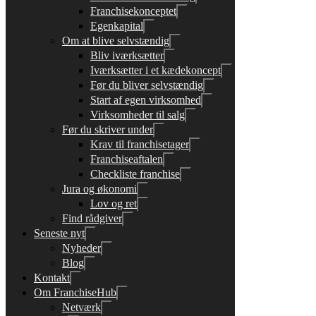
Franchisekonceptet
Egenkapital
Om at blive selvstændig
Bliv iværksætter
Iværksætter i et kædekoncept
Før du bliver selvstændig
Start af egen virksomhed
Virksomheder til salg
Før du skriver under
Krav til franchisetager
Franchiseaftalen
Checkliste franchise
Jura og økonomi
Lov og ret
Find rådgiver
Seneste nyt
Nyheder
Blog
Kontakt
Om FranchiseHub
Netværk