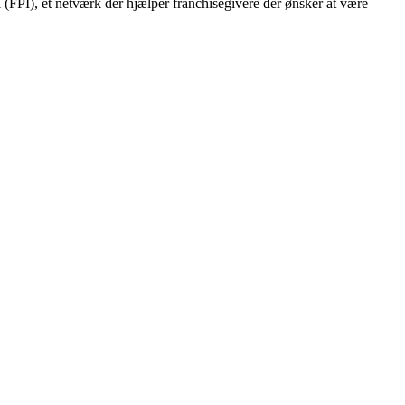
l (FPI), et netværk der hjælper franchisegivere der ønsker at være