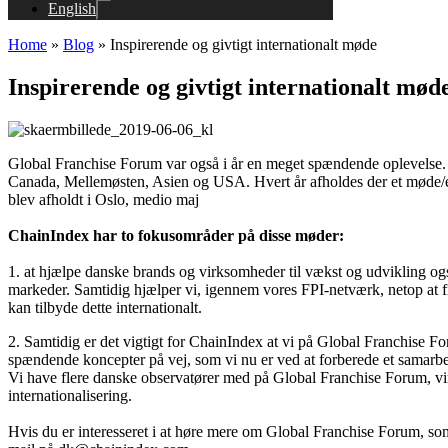
English
Home
»
Blog
»
Inspirerende og givtigt internationalt møde
Inspirerende og givtigt internationalt mød
Global Franchise Forum var også i år en meget spændende oplevelse. Fr
Canada, Mellemøsten, Asien og USA. Hvert år afholdes der et møde/even
blev afholdt i Oslo, medio maj
ChainIndex har to fokusområder på disse møder:
1. at hjælpe danske brands og virksomheder til vækst og udvikling og
markeder. Samtidig hjælper vi, igennem vores FPI-netværk, netop at fi
kan tilbyde dette internationalt.
2. Samtidig er det vigtigt for ChainIndex at vi på Global Franchise 
spændende koncepter på vej, som vi nu er ved at forberede et samarbej
Vi have flere danske observatører med på Global Franchise Forum, vi
internationalisering.
Hvis du er interesseret i at høre mere om Global Franchise Forum, so