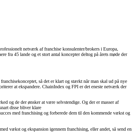
rofessionelt netværk af franchise konsulenter/brokers i Europa,
re fra 45 lande og et stort antal koncepter deltog på årets møde der
ranchisekonceptet, så det er klart og stærkt når man skal ud på nye
oriterer at ekspandere. ChainIndex og FPI er det eneste netværk der
ked og de der ønsker at være selvstendige. Og der er masser af
nart disse bliver klare
få succes med franchising og forberede dem til den kommende vækst og
 med vækst og ekspansion igennem franchising, eller andet, så send en