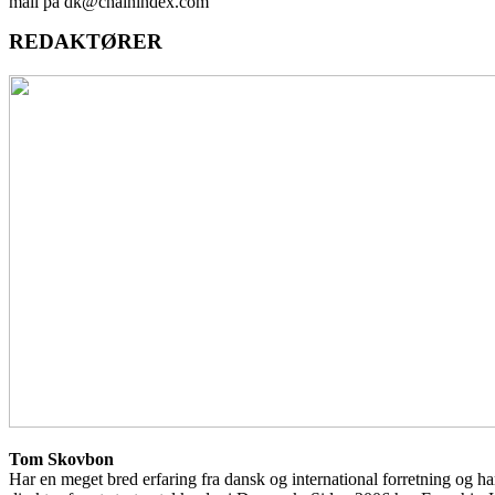
mail på dk@chainindex.com
REDAKTØRER
Tom Skovbon
Har en meget bred erfaring fra dansk og international forretning og h