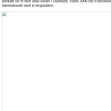
direktør for et stort antal kæder i Danmark. Siden 2006 har FranchiseH
internationale med at ekspandere.