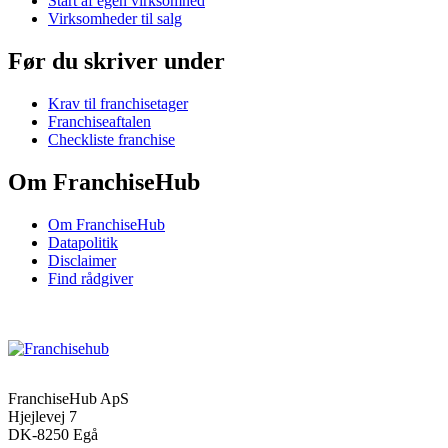
Start af egen virksomhed
Virksomheder til salg
Før du skriver under
Krav til franchisetager
Franchiseaftalen
Checkliste franchise
Om FranchiseHub
Om FranchiseHub
Datapolitik
Disclaimer
Find rådgiver
FranchiseHub ApS
Hjejlevej 7
DK-8250 Egå