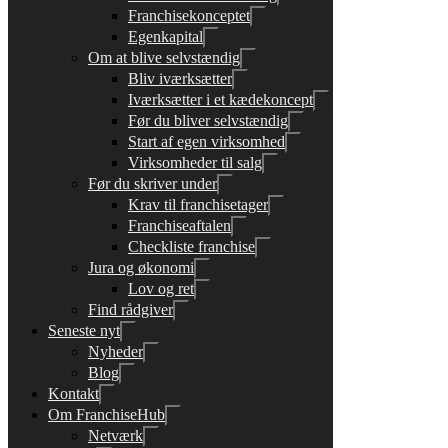
Franchisekonceptet
Egenkapital
Om at blive selvstændig
Bliv iværksætter
Iværksætter i et kædekoncept
Før du bliver selvstændig
Start af egen virksomhed
Virksomheder til salg
Før du skriver under
Krav til franchisetager
Franchiseaftalen
Checkliste franchise
Jura og økonomi
Lov og ret
Find rådgiver
Seneste nyt
Nyheder
Blog
Kontakt
Om FranchiseHub
Netværk