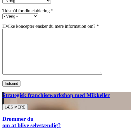
Tidsmål for din etablering *
Hvilke koncepter ønsker du mere information om? *
Strategisk franchiseworkshop med Mikkeller
LÆS MERE
Drømmer du
om at blive selvstændig?