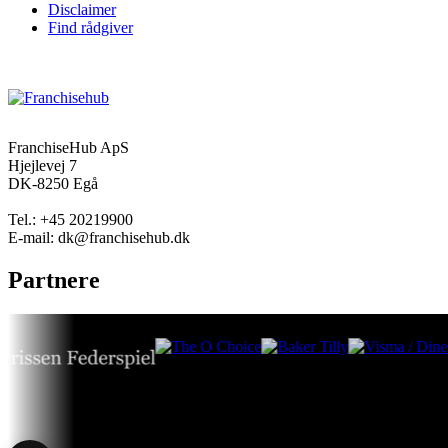
Disclaimer
Find rådgiver
FranchiseHub ApS
Hjejlevej 7
DK-8250 Egå
Tel.: +45 20219900
E-mail: dk@franchisehub.dk
Partnere