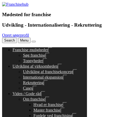
Mødested for franchise
Udvikling - Internationalisering - Rekruttering
Opret søgeprofil
Search
Menu
Franchise muligheder
Søg franchise
Topnyheder
Udvikling af virksomheden
Udvikling af franchisekoncept
International ekspansion
Rekruttering
Cases
Viden / Gode råd
Om franchise
Hvad er franchise
Master franchise
Fordele ved franchising