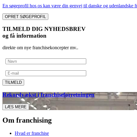
En søgeprofil hos os kan være din genvej til danske og udenlandske fr
OPRET SØGEPROFIL
TILMELD DIG NYHEDSBREV
og få information
direkte om nye franchisekoncepter mv..
TILMELD
Rekordvækst i franchiseforretningen
LÆS MERE
Om franchising
Hvad er franchise