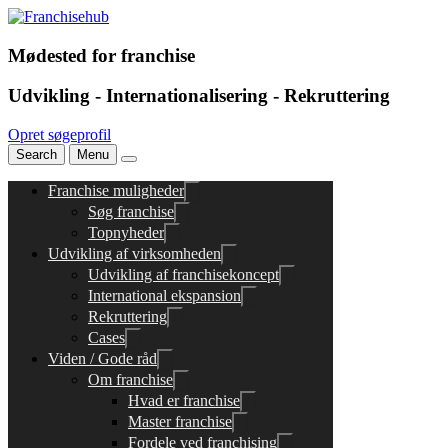
Mødested for franchise
Udvikling - Internationalisering - Rekruttering
Opret søgeprofil
Search
Menu
Franchise muligheder
Søg franchise
Topnyheder
Udvikling af virksomheden
Udvikling af franchisekoncept
International ekspansion
Rekruttering
Cases
Viden / Gode råd
Om franchise
Hvad er franchise
Master franchise
Fordele ved franchising