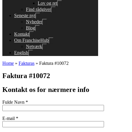
Lov og ret
Find rådgiver
Seneste nyt
Nyheder
Blog
Kontakt
Om FranchiseHub
Netværk
English
Home
»
Fakturas
»
Faktura #10072
Faktura #10072
Kontakt os for nærmere info
Fulde Navn *
E-mail *