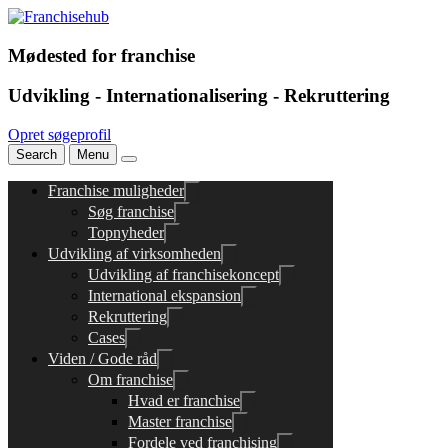
Mødested for franchise
Udvikling - Internationalisering - Rekruttering
Opret søgeprofil
Search
Menu
Franchise muligheder
Søg franchise
Topnyheder
Udvikling af virksomheden
Udvikling af franchisekoncept
International ekspansion
Rekruttering
Cases
Viden / Gode råd
Om franchise
Hvad er franchise
Master franchise
Fordele ved franchising