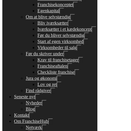
Franchisekonceptet
Egenkapital
Om at blive selvstændig
Bliv iværksætter
Iværksætter i et kædekoncept
Før du bliver selvstændig
Start af egen virksomhed
Virksomheder til salg
Før du skriver under
Krav til franchisetager
Franchiseaftalen
Checkliste franchise
Jura og økonomi
Lov og ret
Find rådgiver
Seneste nyt
Nyheder
Blog
Kontakt
Om FranchiseHub
Netværk