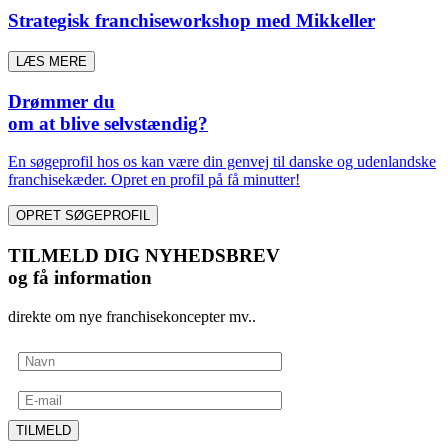
Strategisk franchiseworkshop med Mikkeller
LÆS MERE
Drømmer du
om at blive selvstændig?
En søgeprofil hos os kan være din genvej til danske og udenlandske
franchisekæder. Opret en profil på få minutter!
OPRET SØGEPROFIL
TILMELD DIG NYHEDSBREV
og få information
direkte om nye franchisekoncepter mv..
TILMELD