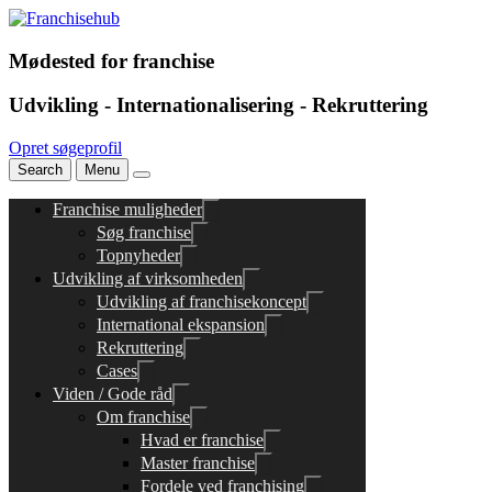
Mødested for franchise
Udvikling - Internationalisering - Rekruttering
Opret søgeprofil
Search
Menu
Franchise muligheder
Søg franchise
Topnyheder
Udvikling af virksomheden
Udvikling af franchisekoncept
International ekspansion
Rekruttering
Cases
Viden / Gode råd
Om franchise
Hvad er franchise
Master franchise
Fordele ved franchising