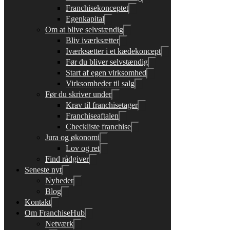
Franchisekonceptet
Egenkapital
Om at blive selvstændig
Bliv iværksætter
Iværksætter i et kædekoncept
Før du bliver selvstændig
Start af egen virksomhed
Virksomheder til salg
Før du skriver under
Krav til franchisetager
Franchiseaftalen
Checkliste franchise
Jura og økonomi
Lov og ret
Find rådgiver
Seneste nyt
Nyheder
Blog
Kontakt
Om FranchiseHub
Netværk