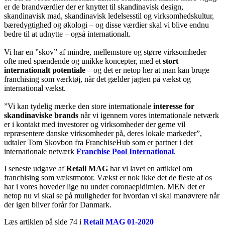
er de brandværdier der er knyttet til skandinavisk design,
skandinavisk mad, skandinavisk ledelsesstil og virksomhedskultur,
bæredygtighed og økologi – og disse værdier skal vi blive endnu
bedre til at udnytte – også internationalt.
Vi har en ”skov” af mindre, mellemstore og større virksomheder –
ofte med spændende og unikke koncepter, med et
stort
internationalt potentiale
– og det er netop her at man kan bruge
franchising som værktøj, når det gælder jagten på vækst og
international vækst.
”Vi kan tydelig mærke den store internationale
interesse for
skandinaviske brands
når vi igennem vores internationale netværk
er i kontakt med investorer og virksomheder der gerne vil
repræsentere danske virksomheder på, deres lokale markeder”,
udtaler Tom Skovbon fra FranchiseHub som er partner i det
internationale netværk
Franchise Pool International
.
I seneste udgave af
Retail MAG
har vi lavet en artikkel om
franchising som vækstmotor. Vækst er nok ikke det de fleste af os
har i vores hoveder lige nu under coronaepidimien. MEN det er
netop nu vi skal se på muligheder for hvordan vi skal manøvrere når
der igen bliver forår for Danmark.
Læs artiklen på side 74 i
Retail MAG 01-2020