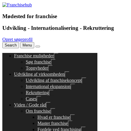
Mødested for franchise
Udvikling - Internationalisering - Rekruttering
Opret søgeprofil
Search
Menu
Franchise muligheder
Søg franchise
Topnyheder
Udvikling af virksomheden
Udvikling af franchisekoncept
International ekspansion
Rekruttering
Cases
Viden / Gode råd
Om franchise
Hvad er franchise
Master franchise
Fordele ved franchising