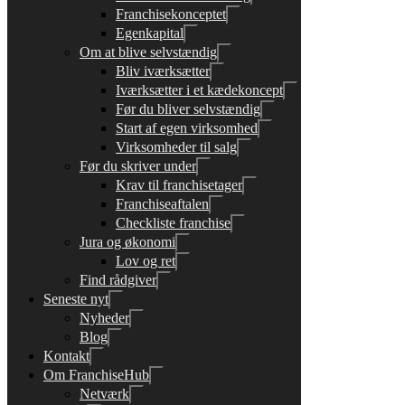
Franchisekonceptet
Egenkapital
Om at blive selvstændig
Bliv iværksætter
Iværksætter i et kædekoncept
Før du bliver selvstændig
Start af egen virksomhed
Virksomheder til salg
Før du skriver under
Krav til franchisetager
Franchiseaftalen
Checkliste franchise
Jura og økonomi
Lov og ret
Find rådgiver
Seneste nyt
Nyheder
Blog
Kontakt
Om FranchiseHub
Netværk