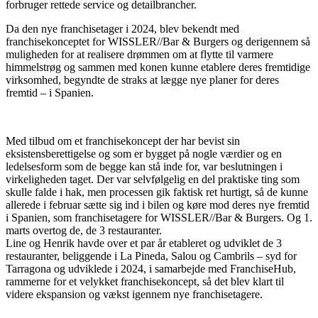
forbruger rettede service og detailbrancher.
Da den nye franchisetager i 2024, blev bekendt med
franchisekonceptet for WISSLER//Bar & Burgers og derigennem så
muligheden for at realisere drømmen om at flytte til varmere
himmelstrøg og sammen med konen kunne etablere deres fremtidige
virksomhed, begyndte de straks at lægge nye planer for deres
fremtid – i Spanien.
Med tilbud om et franchisekoncept der har bevist sin
eksistensberettigelse og som er bygget på nogle værdier og en
ledelsesform som de begge kan stå inde for, var beslutningen i
virkeligheden taget. Der var selvfølgelig en del praktiske ting som
skulle falde i hak, men processen gik faktisk ret hurtigt, så de kunne
allerede i februar sætte sig ind i bilen og køre mod deres nye fremtid
i Spanien, som franchisetagere for WISSLER//Bar & Burgers. Og 1.
marts overtog de, de 3 restauranter.
Line og Henrik havde over et par år etableret og udviklet de 3
restauranter, beliggende i La Pineda, Salou og Cambrils – syd for
Tarragona og udviklede i 2024, i samarbejde med FranchiseHub,
rammerne for et velykket franchisekoncept, så det blev klart til
videre ekspansion og vækst igennem nye franchisetagere.