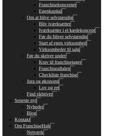
Franchisekonceptet
Egenkapital
Om at blive selvstændig
Bliv iværksætter
Iværksætter i et kædekoncept
Før du bliver selvstændig
Start af egen virksomhed
Virksomheder til salg
Før du skriver under
Krav til franchisetager
Franchiseaftalen
Checkliste franchise
Jura og økonomi
Lov og ret
Find rådgiver
Seneste nyt
Nyheder
Blog
Kontakt
Om FranchiseHub
Netværk