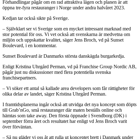
Förhandlingar pågår om en rad attraktiva lägen och planen är att
öppna tre-fyra restauranger i Norge under andra halvåret 2023.
Kedjan tar också sikte på Sverige.
– Självklart ser vi Sverige som en mycket intressant marknad med
stor potential för oss. Vi vet också att svenskarna är medvetna om
miljön och uppskattar kvalitet, säger Jens Broch, vd på Sunset
Boulevard, i en kommentar.
Sunset Boulevard är Danmarks största danskägda burgarkedja.
Enligt Kristina Uhrgård Perman, vd på Franchise Group Nordic AB,
pågår just nu diskussioner med flera potentiella svenska
franchisepartners.
– Vi söker ett antal så kallade area developers som får rättigheter för
olika delar av landet, säger Kristina Uhrgård Perman.
I framtidsplanerna ingår också att utvidga det nya koncept som döpts
till Grab’nGo, små restauranger där maten beställs online och
hämtas som take away. Den första öppnade i Svendborg (DK) i
september förra året och resultatet har enligt vd Jens Broch varit
över förväntan.
– Så nu gläder vi oss åt att rulla ut konceptet brett i Danmark under