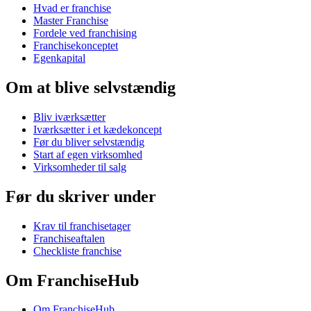
Hvad er franchise
Master Franchise
Fordele ved franchising
Franchisekonceptet
Egenkapital
Om at blive selvstændig
Bliv iværksætter
Iværksætter i et kædekoncept
Før du bliver selvstændig
Start af egen virksomhed
Virksomheder til salg
Før du skriver under
Krav til franchisetager
Franchiseaftalen
Checkliste franchise
Om FranchiseHub
Om FranchiseHub