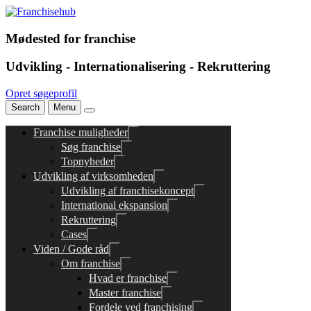
Mødested for franchise
Udvikling - Internationalisering - Rekruttering
Opret søgeprofil
Search
Menu
Franchise muligheder
Søg franchise
Topnyheder
Udvikling af virksomheden
Udvikling af franchisekoncept
International ekspansion
Rekruttering
Cases
Viden / Gode råd
Om franchise
Hvad er franchise
Master franchise
Fordele ved franchising