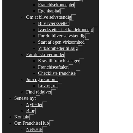
Franchisekonceptet
Egenkapital
Om at blive selvstændig
Bliv iværksætter
Iværksætter i et kædekoncept
Før du bliver selvstændig
Start af egen virksomhed
Virksomheder til salg
Før du skriver under
Krav til franchisetager
Franchiseaftalen
Checkliste franchise
Jura og økonomi
Lov og ret
Find rådgiver
Seneste nyt
Nyheder
Blog
Kontakt
Om FranchiseHub
Netværk