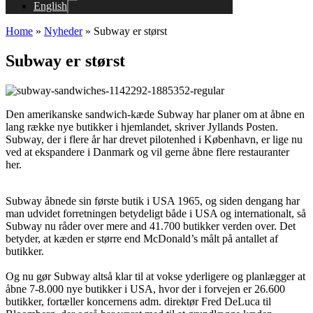
English
Home
»
Nyheder
»
Subway er størst
Subway er størst
Den amerikanske sandwich-kæde Subway har planer om at åbne en
lang række nye butikker i hjemlandet, skriver Jyllands Posten.
Subway, der i flere år har drevet pilotenhed i København, er lige nu
ved at ekspandere i Danmark og vil gerne åbne flere restauranter
her.
Subway åbnede sin første butik i USA 1965, og siden dengang har
man udvidet forretningen betydeligt både i USA og internationalt, så
Subway nu råder over mere and 41.700 butikker verden over. Det
betyder, at kæden er større end McDonald’s målt på antallet af
butikker.
Og nu gør Subway altså klar til at vokse yderligere og planlægger at
åbne 7-8.000 nye butikker i USA, hvor der i forvejen er 26.600
butikker, fortæller koncernens adm. direktør Fred DeLuca til