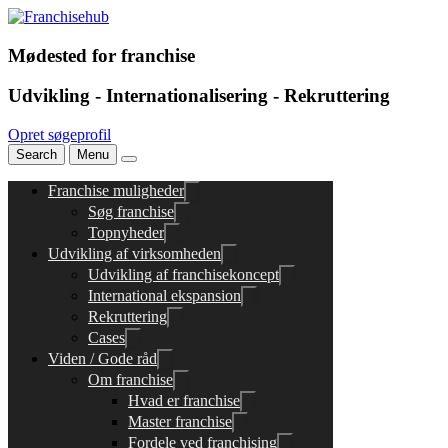
Mødested for franchise
Udvikling - Internationalisering - Rekruttering
Opret søgeprofil
Search
Menu
Franchise muligheder
Søg franchise
Topnyheder
Udvikling af virksomheden
Udvikling af franchisekoncept
International ekspansion
Rekruttering
Cases
Viden / Gode råd
Om franchise
Hvad er franchise
Master franchise
Fordele ved franchising