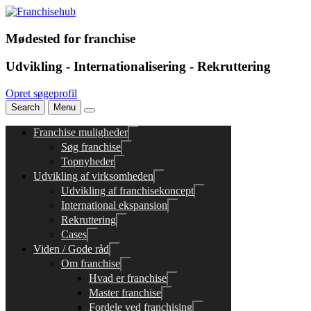
Mødested for franchise
Udvikling - Internationalisering - Rekruttering
Opret søgeprofil
Search
Menu
Franchise muligheder
Søg franchise
Topnyheder
Udvikling af virksomheden
Udvikling af franchisekoncept
International ekspansion
Rekruttering
Cases
Viden / Gode råd
Om franchise
Hvad er franchise
Master franchise
Fordele ved franchising