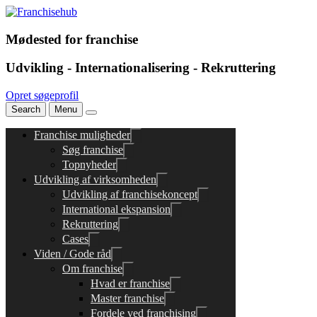
Mødested for franchise
Udvikling - Internationalisering - Rekruttering
Opret søgeprofil
Search
Menu
Franchise muligheder
Søg franchise
Topnyheder
Udvikling af virksomheden
Udvikling af franchisekoncept
International ekspansion
Rekruttering
Cases
Viden / Gode råd
Om franchise
Hvad er franchise
Master franchise
Fordele ved franchising