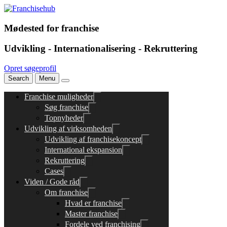
Mødested for franchise
Udvikling - Internationalisering - Rekruttering
Opret søgeprofil
Search
Menu
Franchise muligheder
Søg franchise
Topnyheder
Udvikling af virksomheden
Udvikling af franchisekoncept
International ekspansion
Rekruttering
Cases
Viden / Gode råd
Om franchise
Hvad er franchise
Master franchise
Fordele ved franchising