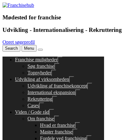
Mødested for franchise
Udvikling - Internationalisering - Rekruttering
Opret søgeprofil
Search
Menu
Franchise muligheder
Søg franchise
Topnyheder
Udvikling af virksomheden
Udvikling af franchisekoncept
International ekspansion
Rekruttering
Cases
Viden / Gode råd
Om franchise
Hvad er franchise
Master franchise
Fordele ved franchising