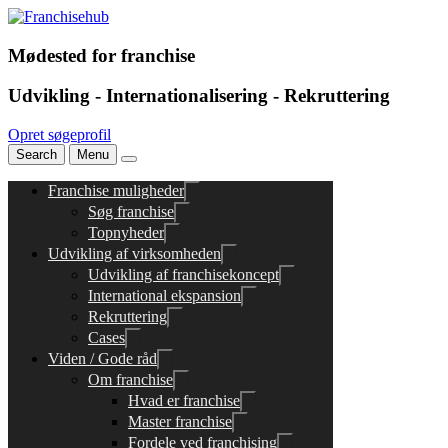
Mødested for franchise
Udvikling - Internationalisering - Rekruttering
Opret søgeprofil
Search
Menu
Franchise muligheder
Søg franchise
Topnyheder
Udvikling af virksomheden
Udvikling af franchisekoncept
International ekspansion
Rekruttering
Cases
Viden / Gode råd
Om franchise
Hvad er franchise
Master franchise
Fordele ved franchising