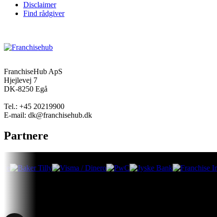
Disclaimer
Find rådgiver
FranchiseHub ApS
Hjejlevej 7
DK-8250 Egå
Tel.: +45 20219900
E-mail: dk@franchisehub.dk
Partnere