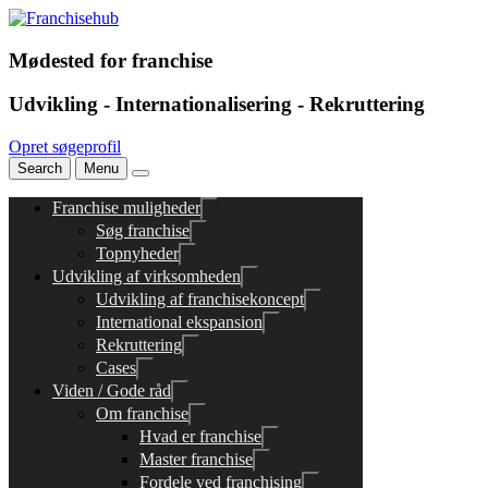
Mødested for franchise
Udvikling - Internationalisering - Rekruttering
Opret søgeprofil
Search
Menu
Franchise muligheder
Søg franchise
Topnyheder
Udvikling af virksomheden
Udvikling af franchisekoncept
International ekspansion
Rekruttering
Cases
Viden / Gode råd
Om franchise
Hvad er franchise
Master franchise
Fordele ved franchising