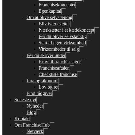
Franchisekonceptet
Egenkapital
Om at blive selvstændig
Bliv iværksætter
Iværksætter i et kædekoncept
Før du bliver selvstændig
Start af egen virksomhed
Virksomheder til salg
Før du skriver under
Krav til franchisetager
Franchiseaftalen
Checkliste franchise
Jura og økonomi
Lov og ret
Find rådgiver
Seneste nyt
Nyheder
Blog
Kontakt
Om FranchiseHub
Netværk