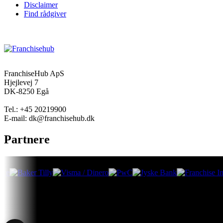
Disclaimer
Find rådgiver
FranchiseHub ApS
Hjejlevej 7
DK-8250 Egå
Tel.: +45 20219900
E-mail: dk@franchisehub.dk
Partnere