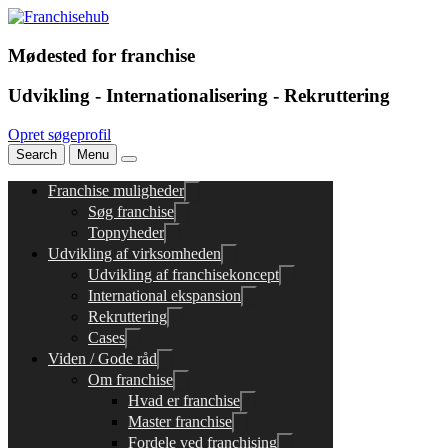
Mødested for franchise
Udvikling - Internationalisering - Rekruttering
Opret søgeprofil
Search
Menu
Franchise muligheder
Søg franchise
Topnyheder
Udvikling af virksomheden
Udvikling af franchisekoncept
International ekspansion
Rekruttering
Cases
Viden / Gode råd
Om franchise
Hvad er franchise
Master franchise
Fordele ved franchising