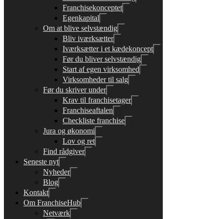
Franchisekonceptet
Egenkapital
Om at blive selvstændig
Bliv iværksætter
Iværksætter i et kædekoncept
Før du bliver selvstændig
Start af egen virksomhed
Virksomheder til salg
Før du skriver under
Krav til franchisetager
Franchiseaftalen
Checkliste franchise
Jura og økonomi
Lov og ret
Find rådgiver
Seneste nyt
Nyheder
Blog
Kontakt
Om FranchiseHub
Netværk