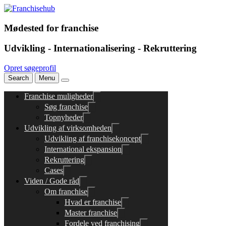
Mødested for franchise
Udvikling - Internationalisering - Rekruttering
Opret søgeprofil
Search
Menu
Franchise muligheder
Søg franchise
Topnyheder
Udvikling af virksomheden
Udvikling af franchisekoncept
International ekspansion
Rekruttering
Cases
Viden / Gode råd
Om franchise
Hvad er franchise
Master franchise
Fordele ved franchising