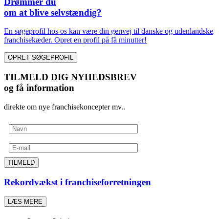
Drømmer du
om at blive selvstændig?
En søgeprofil hos os kan være din genvej til danske og udenlandske
franchisekæder. Opret en profil på få minutter!
OPRET SØGEPROFIL
TILMELD DIG NYHEDSBREV
og få information
direkte om nye franchisekoncepter mv..
TILMELD
Rekordvækst i franchiseforretningen
LÆS MERE