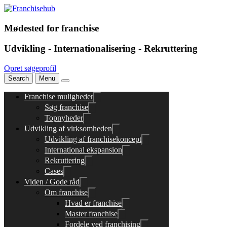
Mødested for franchise
Udvikling - Internationalisering - Rekruttering
Opret søgeprofil
Search
Menu
Franchise muligheder
Søg franchise
Topnyheder
Udvikling af virksomheden
Udvikling af franchisekoncept
International ekspansion
Rekruttering
Cases
Viden / Gode råd
Om franchise
Hvad er franchise
Master franchise
Fordele ved franchising