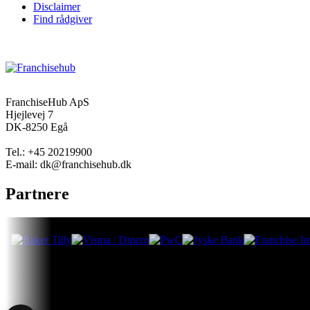
Disclaimer
Find rådgiver
FranchiseHub ApS
Hjejlevej 7
DK-8250 Egå
Tel.: +45 20219900
E-mail: dk@franchisehub.dk
Partnere