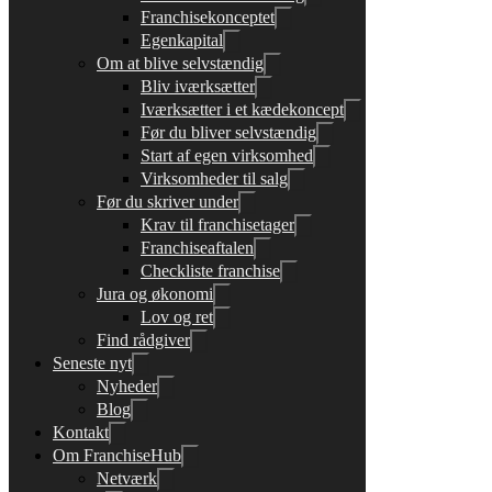
Franchisekonceptet
Egenkapital
Om at blive selvstændig
Bliv iværksætter
Iværksætter i et kædekoncept
Før du bliver selvstændig
Start af egen virksomhed
Virksomheder til salg
Før du skriver under
Krav til franchisetager
Franchiseaftalen
Checkliste franchise
Jura og økonomi
Lov og ret
Find rådgiver
Seneste nyt
Nyheder
Blog
Kontakt
Om FranchiseHub
Netværk