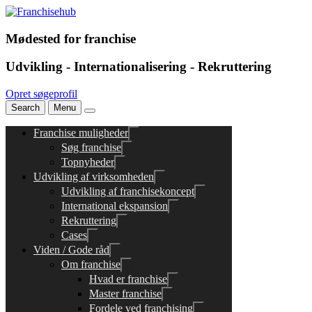
Mødested for franchise
Udvikling - Internationalisering - Rekruttering
Opret søgeprofil
Search
Menu
Franchise muligheder
Søg franchise
Topnyheder
Udvikling af virksomheden
Udvikling af franchisekoncept
International ekspansion
Rekruttering
Cases
Viden / Gode råd
Om franchise
Hvad er franchise
Master franchise
Fordele ved franchising