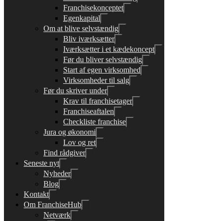
Franchisekonceptet
Egenkapital
Om at blive selvstændig
Bliv iværksætter
Iværksætter i et kædekoncept
Før du bliver selvstændig
Start af egen virksomhed
Virksomheder til salg
Før du skriver under
Krav til franchisetager
Franchiseaftalen
Checkliste franchise
Jura og økonomi
Lov og ret
Find rådgiver
Seneste nyt
Nyheder
Blog
Kontakt
Om FranchiseHub
Netværk