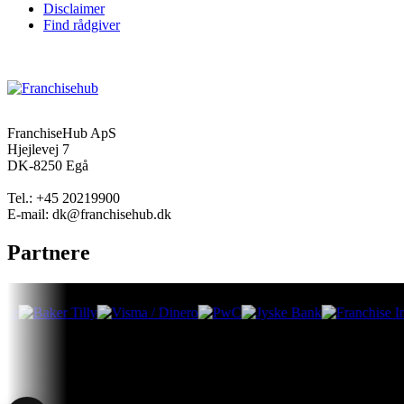
Disclaimer
Find rådgiver
FranchiseHub ApS
Hjejlevej 7
DK-8250 Egå
Tel.: +45 20219900
E-mail: dk@franchisehub.dk
Partnere