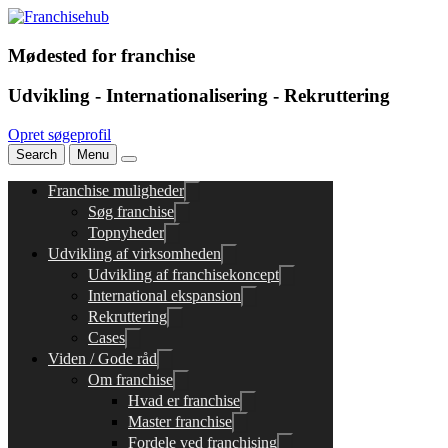
Mødested for franchise
Udvikling - Internationalisering - Rekruttering
Opret søgeprofil
Search
Menu
Franchise muligheder
Søg franchise
Topnyheder
Udvikling af virksomheden
Udvikling af franchisekoncept
International ekspansion
Rekruttering
Cases
Viden / Gode råd
Om franchise
Hvad er franchise
Master franchise
Fordele ved franchising