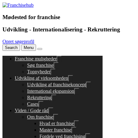
Mødested for franchise
Udvikling - Internationalisering - Rekruttering
Opret søgeprofil
Search
Menu
Franchise muligheder
Søg franchise
Topnyheder
Udvikling af virksomheden
Udvikling af franchisekoncept
International ekspansion
Rekruttering
Cases
Viden / Gode råd
Om franchise
Hvad er franchise
Master franchise
Fordele ved franchising