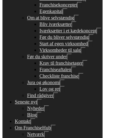
Franchisekonceptet
Egenkapital
Om at blive selvstændig
Bliv iværksætter
Iværksætter i et kædekoncept
Før du bliver selvstændig
Start af egen virksomhed
Virksomheder til salg
Før du skriver under
Krav til franchisetager
Franchiseaftalen
Checkliste franchise
Jura og økonomi
Lov og ret
Find rådgiver
Seneste nyt
Nyheder
Blog
Kontakt
Om FranchiseHub
Netværk