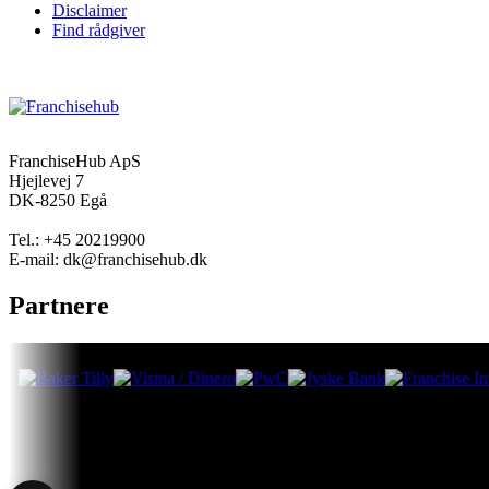
Disclaimer
Find rådgiver
FranchiseHub ApS
Hjejlevej 7
DK-8250 Egå
Tel.: +45 20219900
E-mail: dk@franchisehub.dk
Partnere