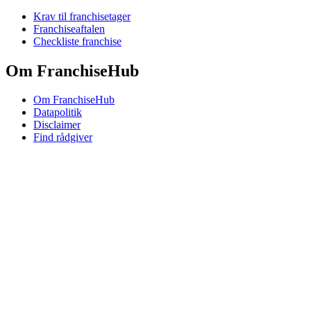
Krav til franchisetager
Franchiseaftalen
Checkliste franchise
Om FranchiseHub
Om FranchiseHub
Datapolitik
Disclaimer
Find rådgiver