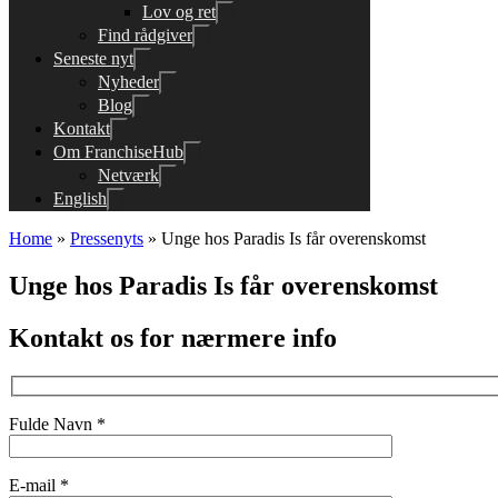
Lov og ret
Find rådgiver
Seneste nyt
Nyheder
Blog
Kontakt
Om FranchiseHub
Netværk
English
Home
»
Pressenyts
»
Unge hos Paradis Is får overenskomst
Unge hos Paradis Is får overenskomst
Kontakt os for nærmere info
Fulde Navn *
E-mail *