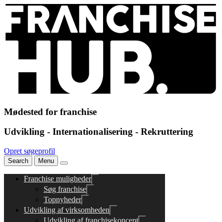
Mødested for franchise
Udvikling - Internationalisering - Rekruttering
Opret søgeprofil
Search
Menu
Franchise muligheder
Søg franchise
Topnyheder
Udvikling af virksomheden
Udvikling af franchisekoncept