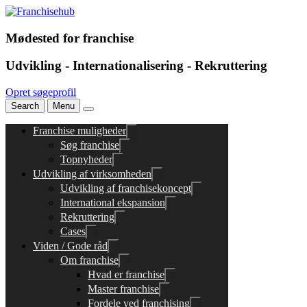
Mødested for franchise
Udvikling - Internationalisering - Rekruttering
Opret søgeprofil
Search
Menu
Franchise muligheder
Søg franchise
Topnyheder
Udvikling af virksomheden
Udvikling af franchisekoncept
International ekspansion
Rekruttering
Cases
Viden / Gode råd
Om franchise
Hvad er franchise
Master franchise
Fordele ved franchising