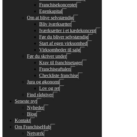
Franchisekonceptet
Egenkapital
Om at blive selvstændig
Bliv iværksætter
Iværksætter i et kædekoncept
Før du bliver selvstændig
Start af egen virksomhed
Virksomheder til salg
Før du skriver under
Krav til franchisetager
Franchiseaftalen
Checkliste franchise
Jura og økonomi
Lov og ret
Find rådgiver
Seneste nyt
Nyheder
Blog
Kontakt
Om FranchiseHub
Netværk