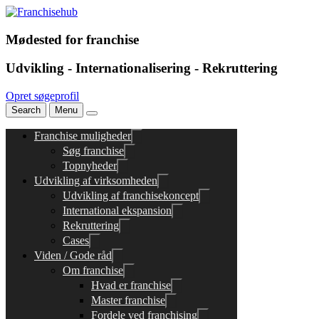
Mødested for franchise
Udvikling - Internationalisering - Rekruttering
Opret søgeprofil
Search
Menu
Franchise muligheder
Søg franchise
Topnyheder
Udvikling af virksomheden
Udvikling af franchisekoncept
International ekspansion
Rekruttering
Cases
Viden / Gode råd
Om franchise
Hvad er franchise
Master franchise
Fordele ved franchising