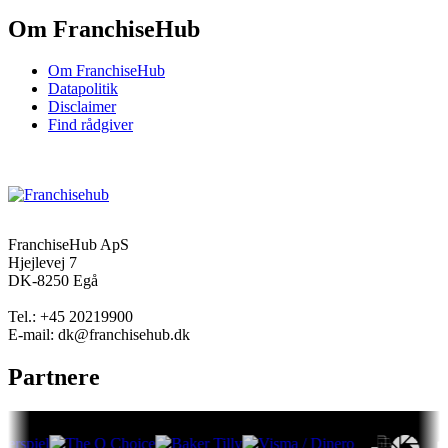
Om FranchiseHub
Om FranchiseHub
Datapolitik
Disclaimer
Find rådgiver
FranchiseHub ApS
Hjejlevej 7
DK-8250 Egå
Tel.: +45 20219900
E-mail: dk@franchisehub.dk
Partnere