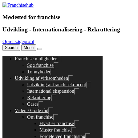
Mødested for franchise
Udvikling - Internationalisering - Rekruttering
Opret søgeprofil
Search
Menu
Franchise muligheder
Søg franchise
Topnyheder
Udvikling af virksomheden
Udvikling af franchisekoncept
International ekspansion
Rekruttering
Cases
Viden / Gode råd
Om franchise
Hvad er franchise
Master franchise
Fordele ved franchising