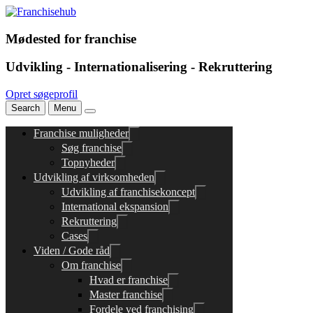
Mødested for franchise
Udvikling - Internationalisering - Rekruttering
Opret søgeprofil
Search
Menu
Franchise muligheder
Søg franchise
Topnyheder
Udvikling af virksomheden
Udvikling af franchisekoncept
International ekspansion
Rekruttering
Cases
Viden / Gode råd
Om franchise
Hvad er franchise
Master franchise
Fordele ved franchising