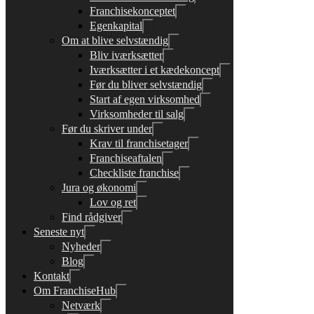
Franchisekonceptet
Egenkapital
Om at blive selvstændig
Bliv iværksætter
Iværksætter i et kædekoncept
Før du bliver selvstændig
Start af egen virksomhed
Virksomheder til salg
Før du skriver under
Krav til franchisetager
Franchiseaftalen
Checkliste franchise
Jura og økonomi
Lov og ret
Find rådgiver
Seneste nyt
Nyheder
Blog
Kontakt
Om FranchiseHub
Netværk