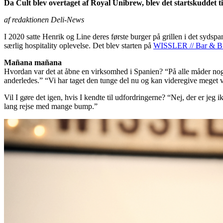
Da Cult blev overtaget af Royal Unibrew, blev det startskuddet ti
af redaktionen Deli-News
I 2020 satte Henrik og Line deres første burger på grillen i det syd
særlig hospitality oplevelse. Det blev starten på
WISSLER // Bar & B
Mañana mañana
Hvordan var det at åbne en virksomhed i Spanien? “På alle måder noget 
anderledes.” “Vi har taget den tunge del nu og kan videregive meget 
Vil I gøre det igen, hvis I kendte til udfordringerne? “Nej, der er jeg 
lang rejse med mange bump.”