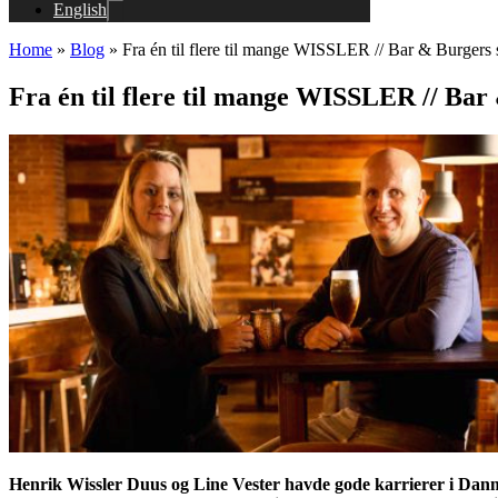
English
Home
»
Blog
»
Fra én til flere til mange WISSLER // Bar & Burgers 
Fra én til flere til mange WISSLER // Bar
Henrik Wissler Duus og Line Vester havde gode karrierer i Danma