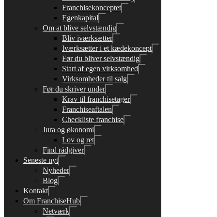
Franchisekonceptet
Egenkapital
Om at blive selvstændig
Bliv iværksætter
Iværksætter i et kædekoncept
Før du bliver selvstændig
Start af egen virksomhed
Virksomheder til salg
Før du skriver under
Krav til franchisetager
Franchiseaftalen
Checkliste franchise
Jura og økonomi
Lov og ret
Find rådgiver
Seneste nyt
Nyheder
Blog
Kontakt
Om FranchiseHub
Netværk