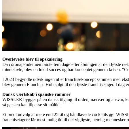
Overlevelse blev til opskalering
Da coronapandemien ramte fem dage efter åbningen af den første restau
mindetavle, blev en lokal succes og bar konceptet gennem krisen. “Coron
I 2023 begyndte udviklingen af et franchisekoncept sammen med ekst
blev gennem Franchise Hub solgt til den første franchisetager. I dag er 
Dansk værtskab i spanske rammer
WISSLER bygger på en dansk tilgang til orden, nærvær og ansvar, komb
så gæsten kan tilpasse sit måltid.
Et bredt udvalg af mere end 25 øl og håndlavede cocktails gør WISSLER
franchisetagere får mest mulig tid til det vigtigste, nemlig mennesker 