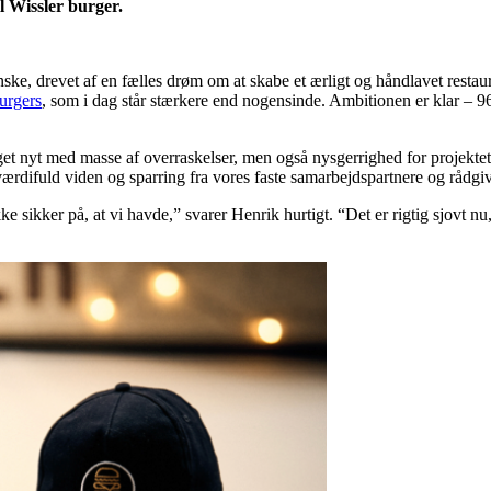
l Wissler burger.
spanske, drevet af en fælles drøm om at skabe et ærligt og håndlavet 
urgers
, som i dag står stærkere end nogensinde. Ambitionen er klar – 96
nyt med masse af overraskelser, men også nysgerrighed for projektet,” fo
værdifuld viden og sparring fra vores faste samarbejdspartnere og rådgi
ikke sikker på, at vi havde,” svarer Henrik hurtigt. “Det er rigtig sjovt 