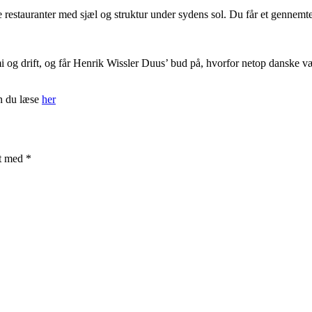
restauranter med sjæl og struktur under sydens sol. Du får et gennemtest
i og drift, og får Henrik Wissler Duus’ bud på, hvorfor netop danske vær
n du læse
her
et med
*