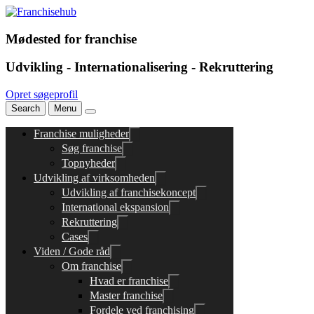
Mødested for franchise
Udvikling - Internationalisering - Rekruttering
Opret søgeprofil
Search
Menu
Franchise muligheder
Søg franchise
Topnyheder
Udvikling af virksomheden
Udvikling af franchisekoncept
International ekspansion
Rekruttering
Cases
Viden / Gode råd
Om franchise
Hvad er franchise
Master franchise
Fordele ved franchising