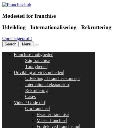
Mødested for franchise
Udvikling - Internationalisering - Rekruttering
Opret søgeprofil
Search
Menu
Franchise muligheder
Søg franchise
Topnyheder
Udvikling af virksomheden
Udvikling af franchisekoncept
International ekspansion
Rekruttering
Cases
Viden / Gode råd
Om franchise
Hvad er franchise
Master franchise
Fordele ved franchising