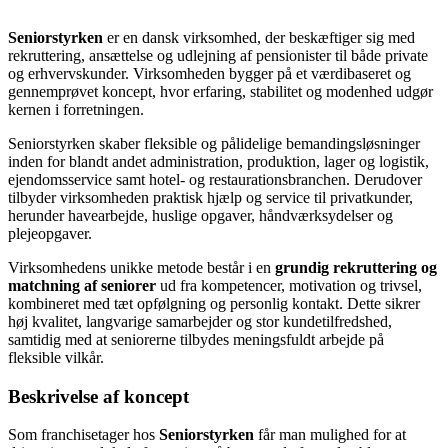
Seniorstyrken
er en dansk virksomhed, der beskæftiger sig med
rekruttering, ansættelse og udlejning af pensionister til både private
og erhvervskunder. Virksomheden bygger på et værdibaseret og
gennemprøvet koncept, hvor erfaring, stabilitet og modenhed udgør
kernen i forretningen.
Seniorstyrken skaber fleksible og pålidelige bemandingsløsninger
inden for blandt andet administration, produktion, lager og logistik,
ejendomsservice samt hotel- og restaurationsbranchen. Derudover
tilbyder virksomheden praktisk hjælp og service til privatkunder,
herunder havearbejde, huslige opgaver, håndværksydelser og
plejeopgaver.
Virksomhedens unikke metode består i en
grundig rekruttering og
matchning af seniorer
ud fra kompetencer, motivation og trivsel,
kombineret med tæt opfølgning og personlig kontakt. Dette sikrer
høj kvalitet, langvarige samarbejder og stor kundetilfredshed,
samtidig med at seniorerne tilbydes meningsfuldt arbejde på
fleksible vilkår.
Beskrivelse af koncept
Som franchisetager hos
Seniorstyrken
får man mulighed for at