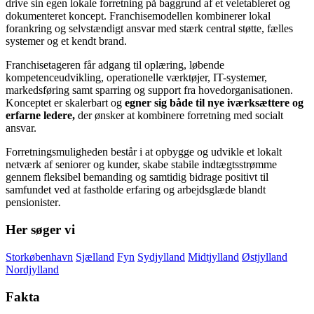
drive sin egen lokale forretning på baggrund af et veletableret og
dokumenteret koncept. Franchisemodellen kombinerer lokal
forankring og selvstændigt ansvar med stærk central støtte, fælles
systemer og et kendt brand.
Franchisetageren får adgang til oplæring, løbende
kompetenceudvikling, operationelle værktøjer, IT-systemer,
markedsføring samt sparring og support fra hovedorganisationen.
Konceptet er skalerbart og
egner sig både til nye iværksættere og
erfarne ledere,
der ønsker at kombinere forretning med socialt
ansvar.
Forretningsmuligheden består i at opbygge og udvikle et lokalt
netværk af seniorer og kunder, skabe stabile indtægtsstrømme
gennem fleksibel bemanding og samtidig bidrage positivt til
samfundet ved at fastholde erfaring og arbejdsglæde blandt
pensionister
.
Her søger vi
Storkøbenhavn
Sjælland
Fyn
Sydjylland
Midtjylland
Østjylland
Nordjylland
Fakta