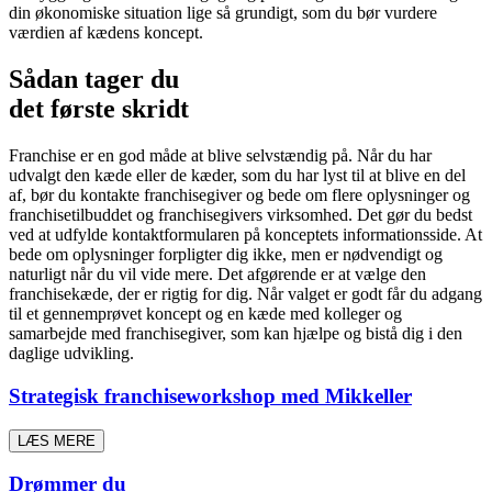
din økonomiske situation lige så grundigt, som du bør vurdere
værdien af kædens koncept.
Sådan tager du
det første skridt
Franchise er en god måde at blive selvstændig på. Når du har
udvalgt den kæde eller de kæder, som du har lyst til at blive en del
af, bør du kontakte franchisegiver og bede om flere oplysninger og
franchisetilbuddet og franchisegivers virksomhed. Det gør du bedst
ved at udfylde kontaktformularen på konceptets informationsside. At
bede om oplysninger forpligter dig ikke, men er nødvendigt og
naturligt når du vil vide mere. Det afgørende er at vælge den
franchisekæde, der er rigtig for dig. Når valget er godt får du adgang
til et gennemprøvet koncept og en kæde med kolleger og
samarbejde med franchisegiver, som kan hjælpe og bistå dig i den
daglige udvikling.
Strategisk franchiseworkshop med Mikkeller
LÆS MERE
Drømmer du