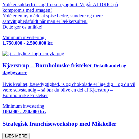
Yolé er sukkerfri is og frossen yoghurt. Vi går ALDRIG på
kompromis med smagen!
Yolé er en ny måde at spise bedre, sundere og mere
samvittighedsfuldt når man er lækkersulten.
Dette gør os unikke!
Minimum investering:
1.750.000 - 2.500.000 kr.
Kjærstrup – Bornholmske fristelser
Detailhandel og
dagligvarer
Hvis kvalitet, bæredygtighed, is og chokolade er lige dig – og du vil
være selvstændig – så bør du blive en del af Kjærstrup –
Bornholmske Fristelser
Minimum investering:
100.000 - 250.000 kr.
Strategisk franchiseworkshop med Mikkeller
LÆS MERE