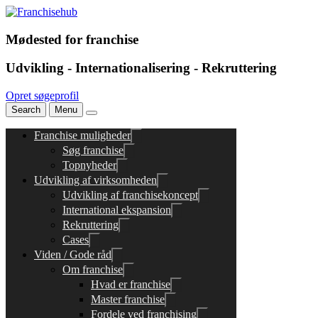
Mødested for franchise
Udvikling - Internationalisering - Rekruttering
Opret søgeprofil
Search
Menu
Franchise muligheder
Søg franchise
Topnyheder
Udvikling af virksomheden
Udvikling af franchisekoncept
International ekspansion
Rekruttering
Cases
Viden / Gode råd
Om franchise
Hvad er franchise
Master franchise
Fordele ved franchising