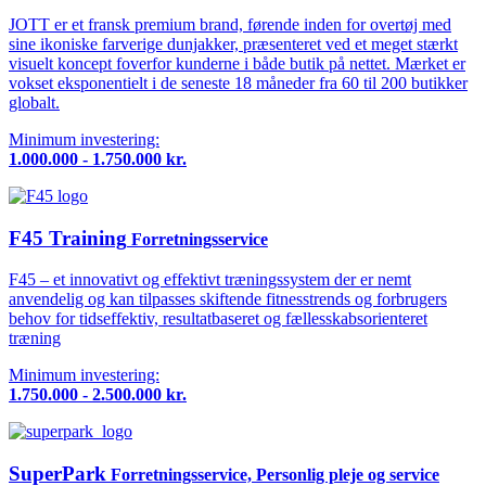
JOTT er et fransk premium brand, førende inden for overtøj med
sine ikoniske farverige dunjakker, præsenteret ved et meget stærkt
visuelt koncept foverfor kunderne i både butik på nettet. Mærket er
vokset eksponentielt i de seneste 18 måneder fra 60 til 200 butikker
globalt.
Minimum investering:
1.000.000 - 1.750.000 kr.
F45 Training
Forretningsservice
F45 – et innovativt og effektivt træningssystem der er nemt
anvendelig og kan tilpasses skiftende fitnesstrends og forbrugers
behov for tidseffektiv, resultatbaseret og fællesskabsorienteret
træning
Minimum investering:
1.750.000 - 2.500.000 kr.
SuperPark
Forretningsservice, Personlig pleje og service