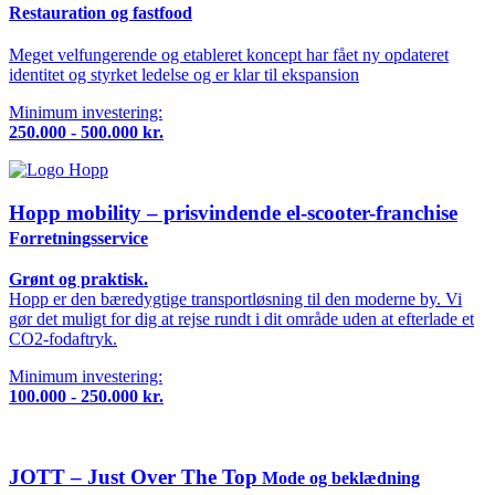
Restauration og fastfood
Meget velfungerende og etableret koncept har fået ny opdateret
identitet og styrket ledelse og er klar til ekspansion
Minimum investering:
250.000 - 500.000 kr.
Hopp mobility – prisvindende el-scooter-franchise
Forretningsservice
Grønt og praktisk.
Hopp er den bæredygtige transportløsning til den moderne by. Vi
gør det muligt for dig at rejse rundt i dit område uden at efterlade et
CO2-fodaftryk.
Minimum investering:
100.000 - 250.000 kr.
JOTT – Just Over The Top
Mode og beklædning