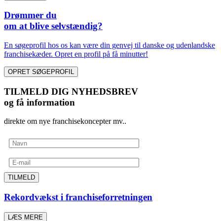
Drømmer du
om at blive selvstændig?
En søgeprofil hos os kan være din genvej til danske og udenlandske
franchisekæder. Opret en profil på få minutter!
OPRET SØGEPROFIL
TILMELD DIG NYHEDSBREV
og få information
direkte om nye franchisekoncepter mv..
TILMELD
Rekordvækst i franchiseforretningen
LÆS MERE