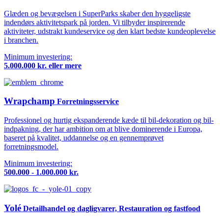
Glæden og bevægelsen i SuperParks skaber den hyggeligste
indendørs aktivitetspark på jorden. Vi tilbyder inspirerende
aktiviteter, udstrakt kundeservice og den klart bedste kundeoplevelse
i branchen.
Minimum investering:
5.000.000 kr. eller mere
Wrapchamp
Forretningsservice
Professionel og hurtig ekspanderende kæde til bil-dekoration og bil-
indpakning, der har ambition om at blive dominerende i Europa,
baseret på kvalitet, uddannelse og en gennemprøvet
forretningsmodel.
Minimum investering:
500.000 - 1.000.000 kr.
Yolé
Detailhandel og dagligvarer, Restauration og fastfood