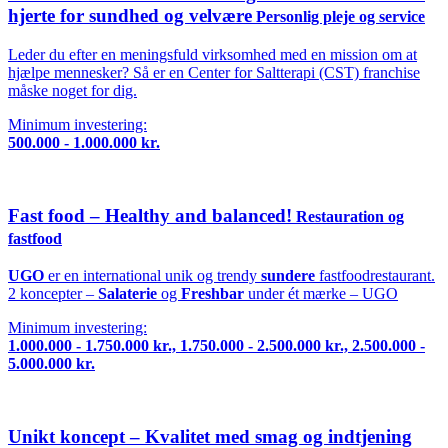
hjerte for sundhed og velvære
Personlig pleje og service
Leder du efter en meningsfuld virksomhed med en mission om at
hjælpe mennesker? Så er en Center for Saltterapi (CST) franchise
måske noget for dig.
Minimum investering:
500.000 - 1.000.000 kr.
Fast food – Healthy and balanced!
Restauration og
fastfood
UGO
er en international unik og trendy
sundere
fastfoodrestaurant.
2 koncepter –
Salaterie
og
Freshbar
under ét mærke – UGO
Minimum investering:
1.000.000 - 1.750.000 kr., 1.750.000 - 2.500.000 kr., 2.500.000 -
5.000.000 kr.
Unikt koncept – Kvalitet med smag og indtjening