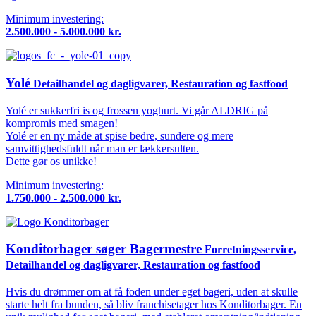
Minimum investering:
2.500.000 - 5.000.000 kr.
Yolé
Detailhandel og dagligvarer, Restauration og fastfood
Yolé er sukkerfri is og frossen yoghurt. Vi går ALDRIG på
kompromis med smagen!
Yolé er en ny måde at spise bedre, sundere og mere
samvittighedsfuldt når man er lækkersulten.
Dette gør os unikke!
Minimum investering:
1.750.000 - 2.500.000 kr.
Konditorbager søger Bagermestre
Forretningsservice,
Detailhandel og dagligvarer, Restauration og fastfood
Hvis du drømmer om at få foden under eget bageri, uden at skulle
starte helt fra bunden, så bliv franchisetager hos Konditorbager. En