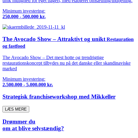
unik mulighed for eget bageri, med etableret omsætning/indtjening.
Minimum investering:
250.000 - 500.000 kr.
The Avocado Show – Attraktivt og unikt
Restauration
og fastfood
The Avocado Show – Det mest hotte og trendrigtige
restaurationskoncept tilbydes nu på det danske eller skandinaviske
marked
Minimum investering:
2.500.000 - 5.000.000 kr.
Strategisk franchiseworkshop med Mikkeller
LÆS MERE
Drømmer du
om at blive selvstændig?