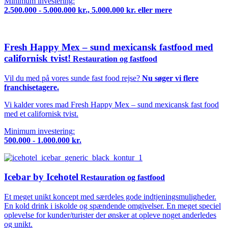
Minimum investering:
2.500.000 - 5.000.000 kr., 5.000.000 kr. eller mere
Fresh Happy Mex – sund mexicansk fastfood med
californisk tvist!
Restauration og fastfood
Vil du med på vores sunde fast food rejse?
Nu søger vi flere
franchisetagere.
Vi kalder vores mad Fresh Happy Mex – sund mexicansk fast food
med et californisk tvist.
Minimum investering:
500.000 - 1.000.000 kr.
Icebar by Icehotel
Restauration og fastfood
Et meget unikt koncept med særdeles gode indtjeningsmuligheder.
En kold drink i iskolde og spændende omgivelser. En meget speciel
oplevelse for kunder/turister der ønsker at opleve noget anderledes
og unikt.