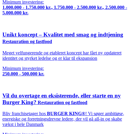
Minimum investering:
1.000.000 - 1.750.000 kr., 1.750.000 - 2.500.000 kr., 2.500.000 -
5.000.000 kr.
Unikt koncept – Kvalitet med smag og indtjening
Restauration og fastfood
Meget velfungerende og etableret koncept har fået ny opdateret
identitet og styrket ledelse og er klar til ekspansion
Minimum investering:
250.000 - 500.000 kr.
Vil du overtage en eksisterende, eller starte en ny
Burger King?
Restauration og fastfood
Bliv franchisetager hos
BURGER KING®
! Vi søger ambitiøse,
energiske og forretningsdrevne ledere, der vil gå all-in og skabe
vækst i hele Danmark