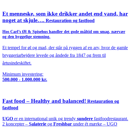
Et menneske, som ikke drikker andet end vand, har
noget at skjule….
Restauration og fastfood
Hos Carl’s Øl & Spisehus handler det gode måltid om smag, nærvær
og den hyggelige stemning.
Et tempel for øl og mad, der står på ryggen af en arv, hvor de gamle
bryggeriarbejdere levede og åndede fra 1847 og frem til
årtusindeskiftet.
Minimum investering:
500.000 - 1.000.000 kr.
Fast food – Healthy and balanced!
Restauration og
fastfood
UGO
er en international unik og trendy
sundere
fastfoodrestaurant.
2 koncepter –
Salaterie
og
Freshbar
under ét mærke – UGO