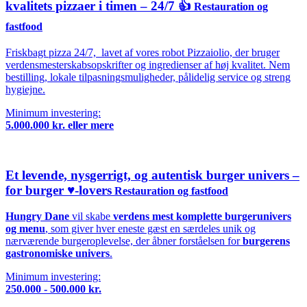
kvalitets pizzaer i timen – 24/7 👍
Restauration og
fastfood
Friskbagt pizza 24/7, lavet af vores robot Pizzaiolio, der bruger
verdensmesterskabsopskrifter og ingredienser af høj kvalitet. Nem
bestilling, lokale tilpasningsmuligheder, pålidelig service og streng
hygiejne.
Minimum investering:
5.000.000 kr. eller mere
Et levende, nysgerrigt, og autentisk burger univers –
for burger ♥️-lovers
Restauration og fastfood
Hungry Dane
vil skabe
verdens mest komplette burgerunivers
og menu
, som giver hver eneste gæst en særdeles unik og
nærværende burgeroplevelse, der åbner forståelsen for
burgerens
gastronomiske univers
.
Minimum investering:
250.000 - 500.000 kr.