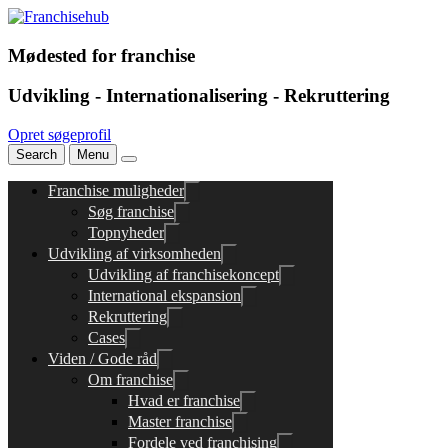
Mødested for franchise
Udvikling - Internationalisering - Rekruttering
Opret søgeprofil
Search
Menu
Franchise muligheder
Søg franchise
Topnyheder
Udvikling af virksomheden
Udvikling af franchisekoncept
International ekspansion
Rekruttering
Cases
Viden / Gode råd
Om franchise
Hvad er franchise
Master franchise
Fordele ved franchising